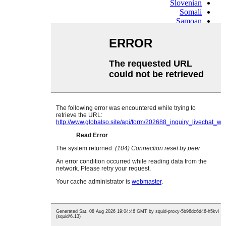
Slovenian
Somali
Samoan
Scots Gaelic
Shona
Sindhi
Sundanese
Swahili
Tajik
Tamil
Telugu
Thai
Ukrainian
Urdu
Uzbek
Vietnamese
Welsh
Xhosa
Yiddish
Yoruba
Zulu
Kinyarwanda
Tatar
Oriya
Turkmen