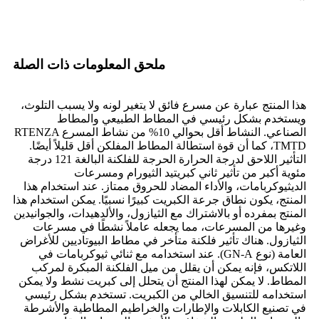
ملحق المعلومات ذات الصلة
هذا المنتج عبارة عن مسرع فائق لا يتغير لونه ولا يسبب التلوث،
ويستخدم بشكل رئيسي في المطاط الطبيعي والمطاط
الصناعي. النشاط أقل بحوالي 10% من نشاط المسرع RTENZA
TMTD، كما أن قوة استطالة المطاط المفلكن أقل قليلاً أيضًا.
التأثير اللاحق لدرجة الحرارة الحرجة للفلكنة البالغة 121 درجة
مئوية أكبر من تأثير ثاني كبريتيد الثيورام ومسرعات
الديثيوكربامات، والأداء المضاد للحروق ممتاز. عند استخدام هذا
المنتج، يكون نطاق جرعة الكبريت كبيرًا نسبيًا. يمكن استخدام هذا
المنتج بمفرده أو بالاشتراك مع الثيازول، والألدهيدات، والجوانيدين
وغيرها من المسرعات، مما يجعله عاملاً نشطًا في مسرعات
الثيازول. هناك تأثير فلكنة متأخر في مطاط البيوتاديين للأغراض
العامة (نوع GN-A). عند استخدامه مع ثنائي ثيوكربامات في
اللاتكس، فإنه يمكن أن يقلل من ميل الفلكنة المبكرة لمركب
المطاط. لا يمكن لهذا المنتج أن يتحلل إلى كبريت نشط ولا يمكن
استخدامه للتنسيق الخالي من الكبريت. تستخدم بشكل رئيسي
في تصنيع الكابلات والإطارات والخراطيم المطاطية والأشرطة