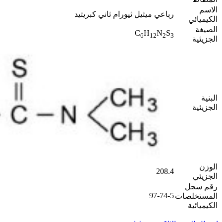
الاسم
رباعي ميثيل ثيورام ثاني كبريتيد
الكيميائي
الصيغة
C
H
N
S
6
12
2
3
الجزيئية
البنية
الجزيئية
الوزن
208.4
الجزيئي
رقم سجل
97-74-5
المستخلصات
الكيميائية