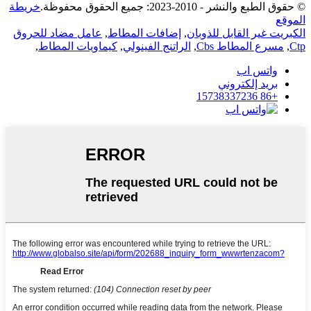
© حقوق الطبع والنشر - 2010-2023: جميع الحقوق محفوظة.
خريطة
الموقع
الكبريت غير القابل للذوبان
,
إضافات المطاط
,
عامل مضاد للحروق
Ctp
,
مسرع المطاط Cbs
,
الراتنج الفينولي
,
كيماويات المطاط
,
واتس اب
بريد إلكتروني
+86 15738337236