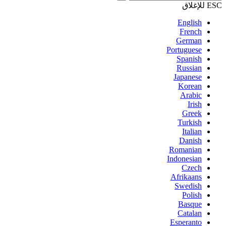
ESC للإغلاق
English
French
German
Portuguese
Spanish
Russian
Japanese
Korean
Arabic
Irish
Greek
Turkish
Italian
Danish
Romanian
Indonesian
Czech
Afrikaans
Swedish
Polish
Basque
Catalan
Esperanto