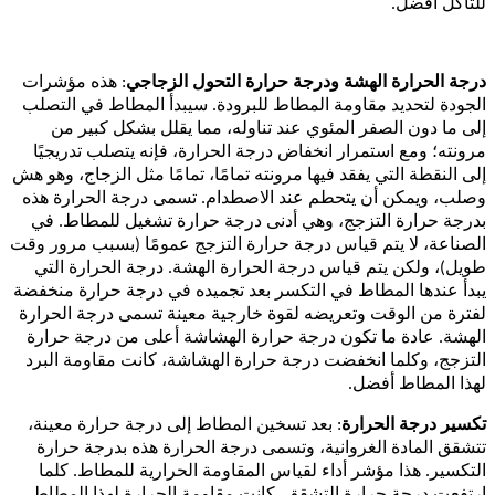
للتآكل أفضل.
درجة الحرارة الهشة ودرجة حرارة التحول الزجاجي
: هذه مؤشرات
الجودة لتحديد مقاومة المطاط للبرودة. سيبدأ المطاط في التصلب
إلى ما دون الصفر المئوي عند تناوله، مما يقلل بشكل كبير من
مرونته؛ ومع استمرار انخفاض درجة الحرارة، فإنه يتصلب تدريجيًا
إلى النقطة التي يفقد فيها مرونته تمامًا، تمامًا مثل الزجاج، وهو هش
وصلب، ويمكن أن يتحطم عند الاصطدام. تسمى درجة الحرارة هذه
بدرجة حرارة التزجج، وهي أدنى درجة حرارة تشغيل للمطاط. في
الصناعة، لا يتم قياس درجة حرارة التزجج عمومًا (بسبب مرور وقت
طويل)، ولكن يتم قياس درجة الحرارة الهشة. درجة الحرارة التي
يبدأ عندها المطاط في التكسر بعد تجميده في درجة حرارة منخفضة
لفترة من الوقت وتعريضه لقوة خارجية معينة تسمى درجة الحرارة
الهشة. عادة ما تكون درجة حرارة الهشاشة أعلى من درجة حرارة
التزجج، وكلما انخفضت درجة حرارة الهشاشة، كانت مقاومة البرد
لهذا المطاط أفضل.
تكسير درجة الحرارة
: بعد تسخين المطاط إلى درجة حرارة معينة،
تتشقق المادة الغروانية، وتسمى درجة الحرارة هذه بدرجة حرارة
التكسير. هذا مؤشر أداء لقياس المقاومة الحرارية للمطاط. كلما
ارتفعت درجة حرارة التشقق، كانت مقاومة الحرارة لهذا المطاط