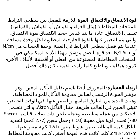
قوة الالتصاق والالتصاق
: القوة اللازمة للفصل بين سطحي الترابط
للمنتجات المطاطية (مثل الغراء والقماش أو القماش والقماش)
تسمى الالتصاق. عادة ما يتم قياس حجم الالتصاق بقوة الالتصاق،
والتي يتم التعبير عنها بالقوة الخارجية المطلوبة لكل وحدة مساحة
عندما يتم فصل سطحي الترابط في العينة. وحدة الحساب هي N/cm
أو N/2.5cm. تعد قوة اللصق مؤشرًا مهمًا للأداء الميكانيكي في
المنتجات المطاطية المصنوعة من القطن أو أقمشة الألياف الأخرى
كمواد هيكلية، وبالطبع كلما زادت القيمة، كان ذلك أفضل.
ارتداء الخسارة
: المعروف أيضًا باسم تقليل التآكل المعين، وهو
مؤشر الجودة الرئيسي لقياس مقاومة التآكل للمواد المطاطية،
وهناك العديد من الطرق لقياسها والتعبير عنها. في الوقت الحاضر،
تتبنى الصين في الغالب طريقة اختبار التآكل Akron، والتي تتضمن
الاحتكاك بين عجلة مطاطية وعجلة طحن ذات صلابة قياسية (Shore
780) تحت زاوية ميل معينة (150) وحمل معين (2.72 كجم) لتحديد
التآكل كمية المطاط ضمن شوط معين (1.61 كم)، معبر عنها بـ
cm3/1.61km. كلما كانت هذه القيمة أصغر، كانت مقاومة المطاط