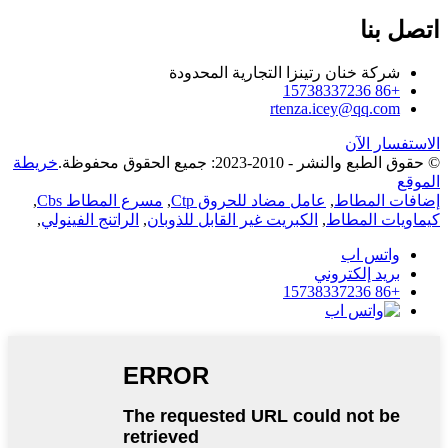
اتصل بنا
شركة خنان رتينزا التجارية المحدودة
+86 15738337236
rtenza.icey@qq.com
الاستفسار الآن
© حقوق الطبع والنشر - 2010-2023: جميع الحقوق محفوظة.
خريطة
الموقع
إضافات المطاط
,
عامل مضاد للحروق Ctp
,
مسرع المطاط Cbs
,
كيماويات المطاط
,
الكبريت غير القابل للذوبان
,
الراتنج الفينولي
,
واتس اب
بريد إلكتروني
+86 15738337236