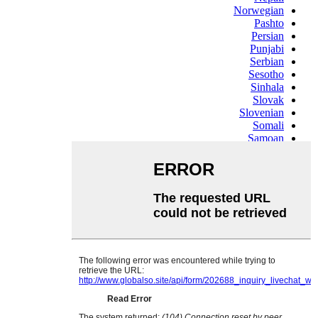
Norwegian
Pashto
Persian
Punjabi
Serbian
Sesotho
Sinhala
Slovak
Slovenian
Somali
Samoan
Scots Gaelic
Shona
Sindhi
Sundanese
Swahili
Tajik
Tamil
Telugu
Thai
Ukrainian
Urdu
Uzbek
Vietnamese
Welsh